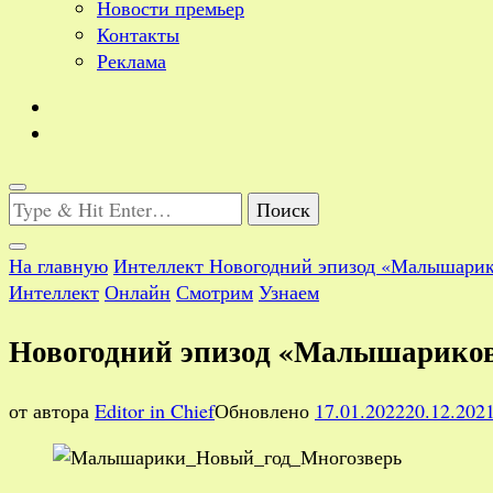
Новости премьер
Контакты
Реклама
Ищите
что-
то?
На главную
Интеллект
Новогодний эпизод «Малышарик
Интеллект
Онлайн
Смотрим
Узнаем
Новогодний эпизод «Малышариков
от автора
Editor in Chief
Обновлено
17.01.2022
20.12.202