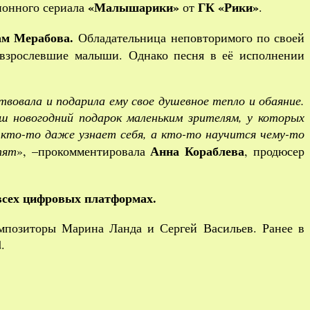
«Малышарики»
ГК «Рики»
онного сериала
от
.
м Мерабова.
Обладательница неповторимого по своей
повзрослевшие малыши. Однако песня в её исполнении
твовала и подарила ему свое душевное тепло и обаяние.
 новогодний подарок маленьким зрителям, у которых
, кто-то даже узнает себя, а кто-то научится чему-то
Анна Кораблева
тят
», –прокомментировала
, продюсер
а всех цифровых платформах.
омпозиторы Марина Ланда и Сергей Васильев. Ранее в
.