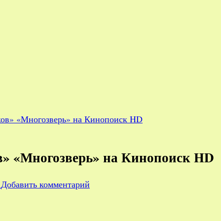
ов» «Многозверь» на Кинопоиск HD
» «Многозверь» на Кинопоиск HD
к
1
Добавить комментарий
записи
Новогодний
эпизод