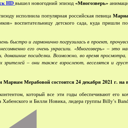
ск HD
«Многозверь»
вышел новогодний эпизод
анимаци
«Малышариков»
«Многозверь»
Мариа
эпизоду исполнила популярная российская певица
на
иков» воспитательницу детского сада, куда пришли 
Кинопоиск
HD
ень быстро и гармонично погрузилась в проект, прочувс
несомненно его очень украсили. «Многозверь»
–
это наш
и, домашние посиделки. Возможно, во время просмотра
ых зрителей
–
они также взрослеют, веселятся и грус
нии Мариам
Мерабов
ой состоится 24 декабря 2021 г. н
контентом, который все эти годы обеспечивают его к
 Хабенского и Билли Новика, лидера группы Billy’s Band