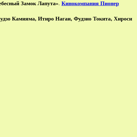
ебесный Замок Лапута»
Кинокомпания Пионер
.
удзо Камияма, Итиро Нагаи, Фудзио Токита, Хироси