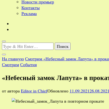
Новости премьер
Контакты
Реклама
Ищите
что-
то?
На главную
Смотрим
«Небесный замок Лапута» в прока
Смотрим
События
«Небесный замок Лапута» в прока
от автора
Editor in Chief
Обновлено
11.09.2021
26.08.202