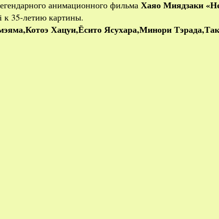
Хаяо Миядзаки
«Н
 легендарного анимационного фильма
Лапута»
i к 35-летию картины.
в
эяма,Котоэ Хацуи,Ёсито Ясухара,Минори Тэрада,Так
прокате
к
35-
летию
картины