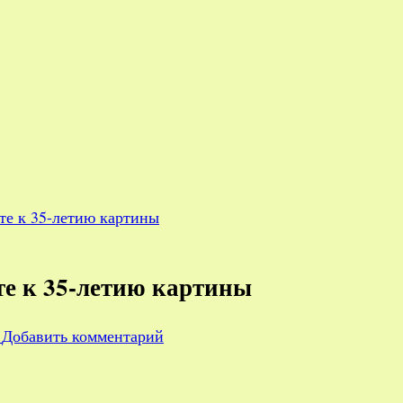
те к 35-летию картины
те к 35-летию картины
к
1
Добавить комментарий
записи
«Небесный
замок