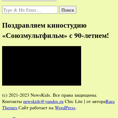
Ищите
что-
то?
Поздравляем киностудию
«Союзмультфильм» с 90-летием!
(с) 2021-2023 NewsKids. Все права защищены.
Контакты
newskids@yandex.ru
Chic Lite | от автора
Rara
Themes
.Сайт работает на
WordPress
.