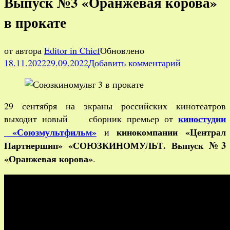
Выпуск №3 «Оранжевая корова»
в прокате
от автора
Editor in Chief
Обновлено
к
18.11.2022
29.09.2022
Добавить комментарий
записи
Альманах
«СОЮЗКИН
29 сентября на экраны российских кинотеатров
Выпуск
киностудии
выходит новый сборник премьер от
№3
«Союзмультфильм»
кинокомпании «Централ
и
«Оранжевая
Партнершип» «СОЮЗКИНОМУЛЬТ. Выпуск №3
корова»
«Оранжевая корова»
.
в
прокате