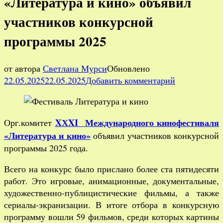
«Литература и кино» объявил
участников конкурсной
программы 2025
от автора
Светлана Мурси
Обновлено
к
22.05.2025
22.05.2025
Добавить комментарий
записи
XХXI
Междунаро
XХXI Международного кинофестиваля
Орг.комитет
фестиваль
«Литература и кино»
объявил участников конкурсной
«Литератур
программы 2025 года.
и
кино»
Всего на конкурс было прислано более ста пятидесяти
объявил
работ. Это игровые, анимационные, документальные,
участников
художественно-публицистические фильмы, а также
конкурсной
сериалы-экранизации. В итоге отбора в конкурсную
программы
программу вошли 59 фильмов, среди которых картины
2025