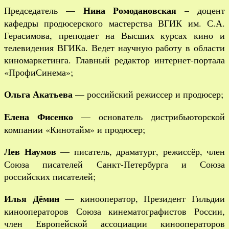
Нина Ромодановская
Председатель —
– доцент
кафедры продюсерского мастерства ВГИК им. С.А.
Герасимова, преподает на Высших курсах кино и
телевидения ВГИКа. Ведет научную работу в области
киномаркетинга. Главный редактор интернет-портала
«ПрофиСинема»;
Ольга Акатьева
— российский режиссер и продюсер;
Елена Фисенко
— основатель дистрибьюторской
компании «Кинотайм» и продюсер;
Лев Наумов
— писатель, драматург, режиссёр, член
Союза писателей Санкт-Петербурга и Союза
российских писателей;
Илья Дёмин
— кинооператор, Президент Гильдии
кинооператоров Союза кинематографистов России,
член Европейской ассоциации кинооператоров