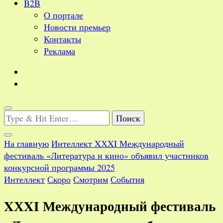
B2B
О портале
Новости премьер
Контакты
Реклама
Ищите
что-
то?
На главную
Интеллект
XХXI Международный
фестиваль «Литература и кино» объявил участников
конкурсной программы 2025
Интеллект
Скоро
Смотрим
События
XХXI Международный фестиваль